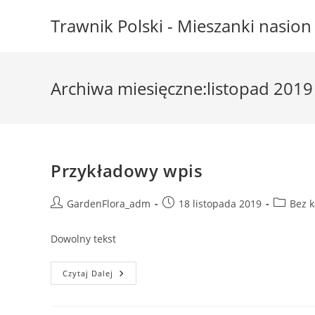
Skip
Trawnik Polski - Mieszanki nasio
to
content
Archiwa miesięczne:listopad 2019
Przykładowy wpis
Post
Post
Post
GardenFlora_adm
18 listopada 2019
Bez k
author:
published:
category
Dowolny tekst
Przykładowy
Czytaj Dalej
Wpis